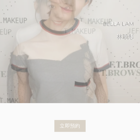
ANDREA SO
JUNE LAM
KAREN CHENG
BELLA LAM
APRIL LOK
RUBY LAM
蘇韻姿
林小珍
小飛俠林燕玲
林穎彤
駱文捷
鄭萃雯
立即預約