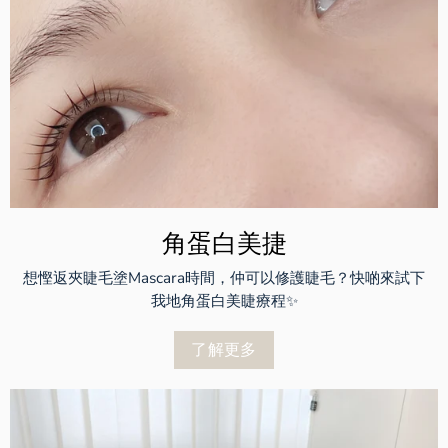
角蛋白美捷
想慳返夾睫毛塗Mascara時間，仲可以修護睫毛？快啲來試下
我地角蛋白美睫療程✨
了解更多