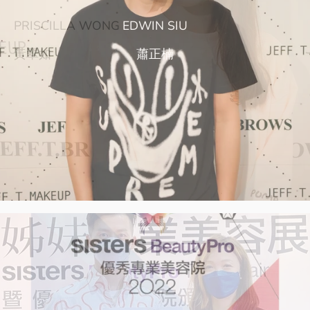
PRISCILLA WONG
BELLA LAM
Leonard Cheng
EDWIN SIU
MAYANNE MAK
VIRGINIA LAU 劉温馨
黃翠如
林穎彤
鄭衍峰
蕭正楠
麥美恩