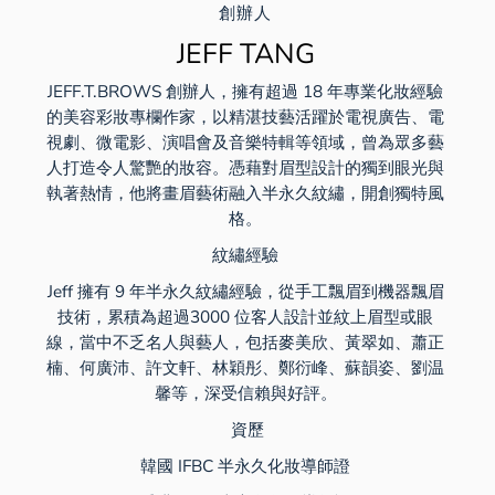
創辦人
JEFF TANG
JEFF.T.BROWS 創辦人，擁有超過 18 年專業化妝經驗
的美容彩妝專欄作家，以精湛技藝活躍於電視廣告、電
視劇、微電影、演唱會及音樂特輯等領域，曾為眾多藝
人打造令人驚艷的妝容。憑藉對眉型設計的獨到眼光與
執著熱情，他將畫眉藝術融入半永久紋繡，開創獨特風
格。
紋繡經驗
Jeff 擁有 9 年半永久紋繡經驗，從手工飄眉到機器飄眉
技術，累積為超過3000 位客人設計並紋上眉型或眼
線，當中不乏名人與藝人，包括麥美欣、黃翠如、蕭正
楠、何廣沛、許文軒、林穎彤、鄭衍峰、蘇韻姿、劉温
馨等，深受信賴與好評。
資歷
韓國 IFBC 半永久化妝導師證