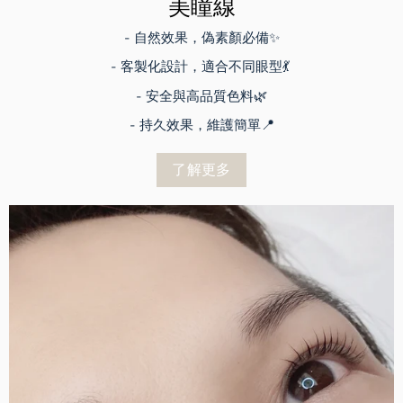
美瞳線
- 自然效果，偽素顏必備✨
- 客製化設計，適合不同眼型💃
- 安全與高品質色料🌿
- 持久效果，維護簡單📍
了解更多